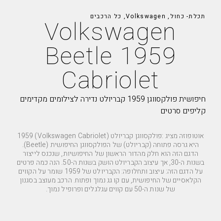
תכלת- כחול
,
Volkswagen
,
כל הרכבים
Volkswagen
Beetle 1959
Cabriolet
חיפושית פולקסווגן 1959 קבריולט נדירה לצילומים מקדימים
קליפים סרטים
אוטופוזה מציג :פולקסווגן קבריולט (Volkswagen Cabriolet) 1959
היא גרסה פתוחה (קבריולט) של הפולקסווגן החיפושית (Beetle).
הדגם הזה הוא חלק מהדור הראשון של החיפושיות, שנכנס לייצור
בשנות ה-30, אך עיצוב הקבריולט הושק בשנות ה-50. הנה כמה פרטים
על הדגם הזה: עיצוב ותחלופה: הקבריולט של 1959 שומר על הקווים
הקלאסיים של החיפושית, עם קו גג נמוך ופתוח. הרכב מעוצב בסגנון
של שנות ה-50 עם קווים עגלגלים ופרופיל נמוך.