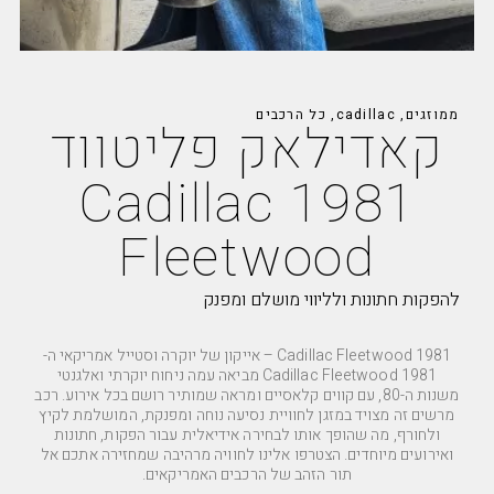
ממוזגים
,
cadillac
,
כל הרכבים
קאדילאק פליטווד
1981 Cadillac
Fleetwood
להפקות חתונות ולליווי מושלם ומפנק
Cadillac Fleetwood 1981 – אייקון של יוקרה וסטייל אמריקאי ה-
Cadillac Fleetwood 1981 מביאה עמה ניחוח יוקרתי ואלגנטי
משנות ה-80, עם קווים קלאסיים ומראה שמותיר רושם בכל אירוע. רכב
מרשים זה מצויד במזגן לחוויית נסיעה נוחה ומפנקת, המושלמת לקיץ
ולחורף, מה שהופך אותו לבחירה אידיאלית עבור הפקות, חתונות
ואירועים מיוחדים. הצטרפו אלינו לחוויה מרהיבה שמחזירה אתכם אל
תור הזהב של הרכבים האמריקאים.